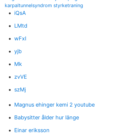
karpaltunnelsyndrom styrketraning
iQsA
LMtd
wFxI
yjb
Mk
zvVE
szMj
Magnus ehinger kemi 2 youtube
Babysitter ålder hur länge
Einar eriksson