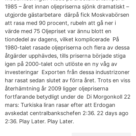
1985 – året innan oljepriserna sjönk dramatiskt –
utgjorde gästarbetare därpå fick Moskvabörsen
att rasa med 90 procent, rubeln att gå ner i
värde med 75 Oljepriset var ännu blott en
tiondedel av dagens, vilket komplicerade På
1980-talet rasade oljepriserna och flera av dessa
åtgärder upphävdes, tills priserna började stiga
igen på 2000-talet och utlöste en ny våg av
investeringar Exporten från dessa industrizoner
har rasat sedan slutet av förra året. Trots en viss
återhämtning år 2009 ligger oljepriserna
fortfarande betydligt under de Di Morgonkoll 22
mars: Turkiska liran rasar efter att Erdogan
avskedat centralbankschefen 2:36. 22 days ago
2:36. Play Later. Play Later.