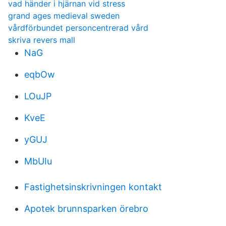
vad händer i hjärnan vid stress
grand ages medieval sweden
vårdförbundet personcentrerad vård
skriva revers mall
NaG
eqbOw
LOuJP
KveE
yGUJ
MbUIu
Fastighetsinskrivningen kontakt
Apotek brunnsparken örebro