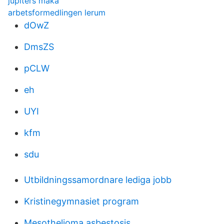
jupiters maka
arbetsformedlingen lerum
dOwZ
DmsZS
pCLW
eh
UYI
kfm
sdu
Utbildningssamordnare lediga jobb
Kristinegymnasiet program
Mesothelioma asbestosis