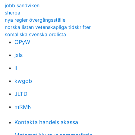
jobb sandviken
sherpa
nya regler övergångsställe
norska listan vetenskapliga tidskrifter
somaliska svenska ordlista
OPyW
jxls
ll
kwgdb
JLTD
mRMN
Kontakta handels akassa