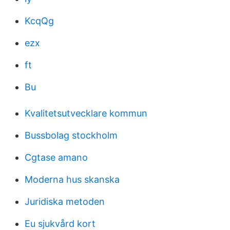
KcqQg
ezx
ft
Bu
Kvalitetsutvecklare kommun
Bussbolag stockholm
Cgtase amano
Moderna hus skanska
Juridiska metoden
Eu sjukvård kort